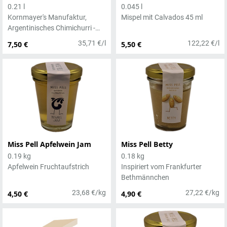
0.21 l
0.045 l
Kornmayer's Manufaktur,
Mispel mit Calvados 45 ml
Argentinisches Chimichurri -
statt Thymian und Rosmarin
35,71 €/l
122,22 €/l
7,50 €
5,50 €
mit den Kräutern der Grünen
Soße.
Miss Pell Apfelwein Jam
Miss Pell Betty
0.19 kg
0.18 kg
Apfelwein Fruchtaufstrich
Inspiriert vom Frankfurter
Bethmännchen
23,68 €/kg
27,22 €/kg
4,50 €
4,90 €