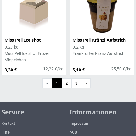
Miss Pell Ice shot
Miss Pell Kränzi Aufstrich
0.27 kg
0.2 kg
Miss Pell Ice shot Frozen
Frankfurter Kranz Aufstrich
Mispelchen
12,22 €/kg
25,50 €/kg
3,30 €
5,10 €
Weiter
«
1
2
3
»
Service
Informationen
Kontakt
Impressum
Hilfe
AGB