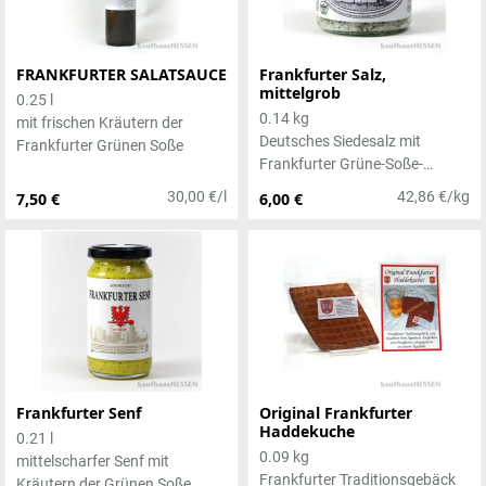
FRANKFURTER SALATSAUCE
Frankfurter Salz,
mittelgrob
0.25 l
0.14 kg
mit frischen Kräutern der
Deutsches Siedesalz mit
Frankfurter Grünen Soße
Frankfurter Grüne-Soße-
Kräutern
30,00 €/l
42,86 €/kg
7,50 €
6,00 €
Frankfurter Senf
Original Frankfurter
Haddekuche
0.21 l
0.09 kg
mittelscharfer Senf mit
Frankfurter Traditionsgebäck
Kräutern der Grünen Soße