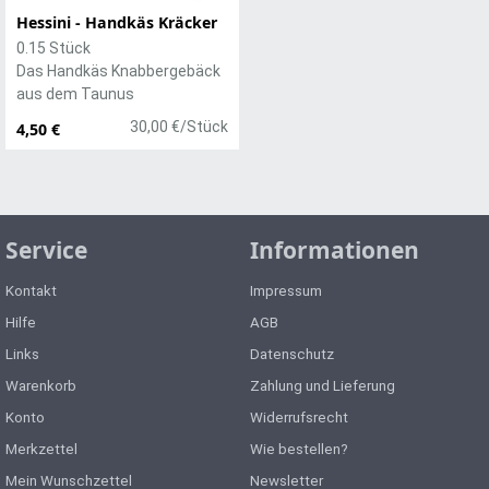
Hessini - Handkäs Kräcker
0.15 Stück
Das Handkäs Knabbergebäck
aus dem Taunus
30,00 €/Stück
4,50 €
Service
Informationen
Kontakt
Impressum
Hilfe
AGB
Links
Datenschutz
Warenkorb
Zahlung und Lieferung
Konto
Widerrufsrecht
Merkzettel
Wie bestellen?
Mein Wunschzettel
Newsletter