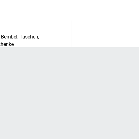
: Bembel, Taschen,
chenke
t haben, kauften auch
ende Artikel.