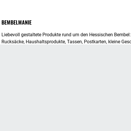
BEMBELMANIE
Liebevoll gestaltete Produkte rund um den Hessischen Bembel
Rucksäcke, Haushaltsprodukte, Tassen, Postkarten, kleine Ges
Zeig mir mehr
Kunden, die diesen Artikel gekauf
Kunden die sich diesen Artikel gekauft haben, kauften auch folg