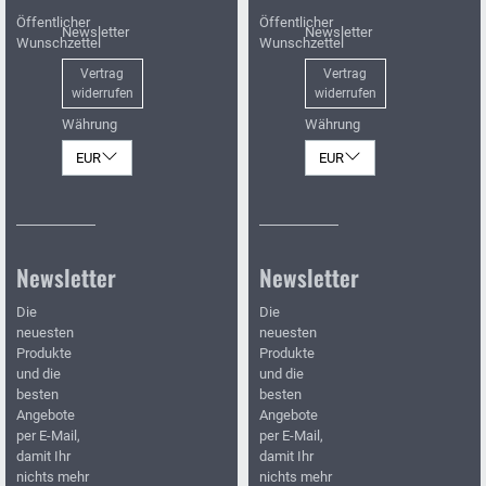
Öffentlicher
Öffentlicher
Newsletter
Newsletter
Wunschzettel
Wunschzettel
Vertrag
Vertrag
widerrufen
widerrufen
Währung
Währung
EUR
EUR
Newsletter
Newsletter
Die
Die
neuesten
neuesten
Produkte
Produkte
und die
und die
besten
besten
Angebote
Angebote
per E-Mail,
per E-Mail,
damit Ihr
damit Ihr
nichts mehr
nichts mehr