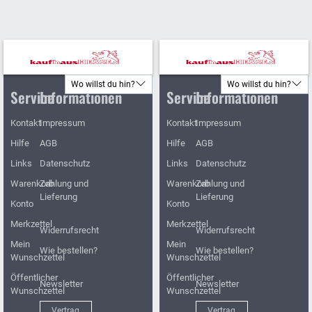
Wo willst du hin?
Wo willst du hin?
Service
Informationen
Service
Informationen
Kontakt
Impressum
Kontakt
Impressum
Hilfe
AGB
Hilfe
AGB
Links
Datenschutz
Links
Datenschutz
Warenkorb
Zahlung und
Warenkorb
Zahlung und
Lieferung
Lieferung
Konto
Konto
Merkzettel
Merkzettel
Widerrufsrecht
Widerrufsrecht
Mein
Mein
Wie bestellen?
Wie bestellen?
Wunschzettel
Wunschzettel
Öffentlicher
Öffentlicher
Newsletter
Newsletter
Wunschzettel
Wunschzettel
Vertrag
Vertrag