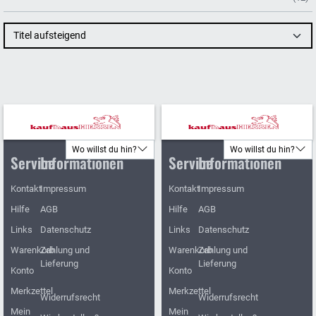
Titel aufsteigend
Wo willst du hin?
Wo willst du hin?
Service
Informationen
Service
Informationen
Kontakt
Impressum
Kontakt
Impressum
Hilfe
AGB
Hilfe
AGB
Links
Datenschutz
Links
Datenschutz
Warenkorb
Zahlung und
Warenkorb
Zahlung und
Lieferung
Lieferung
Konto
Konto
Merkzettel
Merkzettel
Widerrufsrecht
Widerrufsrecht
Mein
Mein