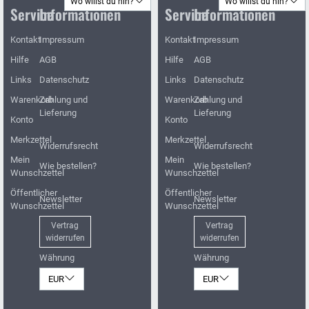
Wo willst du hin?
Wo willst du hin?
Service
Informationen
Service
Informationen
Kontakt
Impressum
Kontakt
Impressum
Hilfe
AGB
Hilfe
AGB
Links
Datenschutz
Links
Datenschutz
Warenkorb
Zahlung und
Warenkorb
Zahlung und
Lieferung
Lieferung
Konto
Konto
Merkzettel
Merkzettel
Widerrufsrecht
Widerrufsrecht
Mein
Mein
Wie bestellen?
Wie bestellen?
Wunschzettel
Wunschzettel
Öffentlicher
Öffentlicher
Newsletter
Newsletter
Wunschzettel
Wunschzettel
Vertrag
Vertrag
widerrufen
widerrufen
Währung
Währung
EUR
EUR