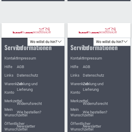
Wo willst du hin?
Wo willst du hin?
Service
Informationen
Service
Informationen
Kontakt
Impressum
Kontakt
Impressum
Hilfe
AGB
Hilfe
AGB
Links
Datenschutz
Links
Datenschutz
Warenkorb
Zahlung und
Warenkorb
Zahlung und
Lieferung
Lieferung
Konto
Konto
Merkzettel
Merkzettel
Widerrufsrecht
Widerrufsrecht
Mein
Mein
Wie bestellen?
Wie bestellen?
Wunschzettel
Wunschzettel
Öffentlicher
Öffentlicher
Newsletter
Newsletter
Wunschzettel
Wunschzettel