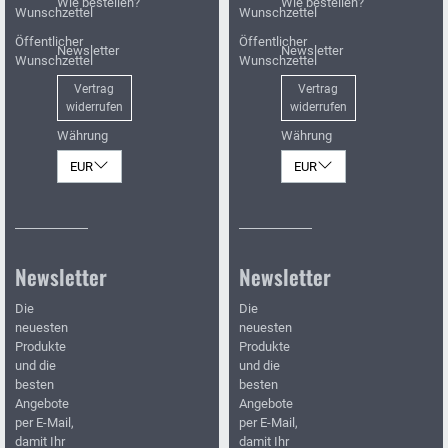
Wie bestellen?
Wie bestellen?
Wunschzettel
Wunschzettel
Öffentlicher
Öffentlicher
Newsletter
Newsletter
Wunschzettel
Wunschzettel
Vertrag
Vertrag
widerrufen
widerrufen
Währung
Währung
EUR
EUR
Newsletter
Newsletter
Die
Die
neuesten
neuesten
Produkte
Produkte
und die
und die
besten
besten
Angebote
Angebote
per E-Mail,
per E-Mail,
damit Ihr
damit Ihr