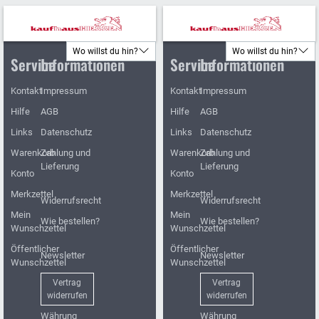
Wo willst du hin?
Wo willst du hin?
Service
Informationen
Service
Informationen
Kontakt
Impressum
Kontakt
Impressum
Hilfe
AGB
Hilfe
AGB
Links
Datenschutz
Links
Datenschutz
Warenkorb
Zahlung und
Warenkorb
Zahlung und
Lieferung
Lieferung
Konto
Konto
Merkzettel
Merkzettel
Widerrufsrecht
Widerrufsrecht
Mein
Mein
Wie bestellen?
Wie bestellen?
Wunschzettel
Wunschzettel
Öffentlicher
Öffentlicher
Newsletter
Newsletter
Wunschzettel
Wunschzettel
Vertrag
Vertrag
widerrufen
widerrufen
Währung
Währung