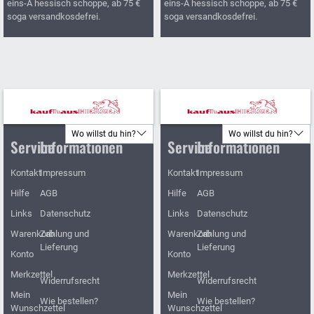
eins-A hessisch schoppe, ab 75 €
eins-A hessisch schoppe, ab 75 €
soga versandkosdefrei.
soga versandkosdefrei.
Wo willst du hin?
Wo willst du hin?
Service
Informationen
Service
Informationen
Kontakt
Impressum
Kontakt
Impressum
Hilfe
AGB
Hilfe
AGB
Links
Datenschutz
Links
Datenschutz
Warenkorb
Zahlung und
Warenkorb
Zahlung und
Lieferung
Lieferung
Konto
Konto
Merkzettel
Merkzettel
Widerrufsrecht
Widerrufsrecht
Mein
Mein
Wie bestellen?
Wie bestellen?
Wunschzettel
Wunschzettel