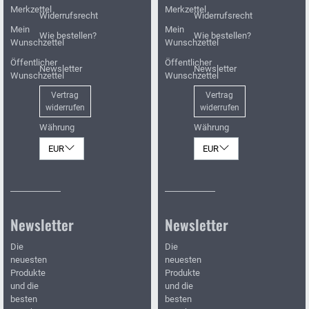
Merkzettel
Merkzettel
Widerrufsrecht
Widerrufsrecht
Mein
Mein
Wie bestellen?
Wie bestellen?
Wunschzettel
Wunschzettel
Öffentlicher
Öffentlicher
Newsletter
Newsletter
Wunschzettel
Wunschzettel
Vertrag
Vertrag
widerrufen
widerrufen
Währung
Währung
EUR
EUR
Newsletter
Newsletter
Die
Die
neuesten
neuesten
Produkte
Produkte
und die
und die
besten
besten