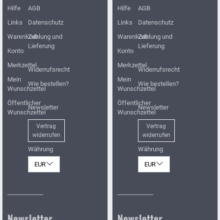
Hilfe
AGB
Hilfe
AGB
Links
Datenschutz
Links
Datenschutz
Warenkorb
Zahlung und
Warenkorb
Zahlung und
Lieferung
Lieferung
Konto
Konto
Merkzettel
Merkzettel
Widerrufsrecht
Widerrufsrecht
Mein
Mein
Wie bestellen?
Wie bestellen?
Wunschzettel
Wunschzettel
Öffentlicher
Öffentlicher
Newsletter
Newsletter
Wunschzettel
Wunschzettel
Vertrag
Vertrag
widerrufen
widerrufen
Währung
Währung
EUR
EUR
Newsletter
Newsletter