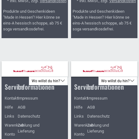
* inkl. MwSt., zzgl.
Versandkosten
* inkl. MwSt., zzgl.
Versandkosten
Produkte und Geschenkideen
Produkte und Geschenkideen
"Made in Hessen"! Hier könne se
"Made in Hessen"! Hier könne se
eins-A hessisch schoppe, ab 75 €
eins-A hessisch schoppe, ab 75 €
soga versandkosdefrei.
soga versandkosdefrei.
Wo willst du hin?
Wo willst du hin?
Service
Informationen
Service
Informationen
Kontakt
Impressum
Kontakt
Impressum
Hilfe
AGB
Hilfe
AGB
Links
Datenschutz
Links
Datenschutz
Warenkorb
Zahlung und
Warenkorb
Zahlung und
Lieferung
Lieferung
Konto
Konto