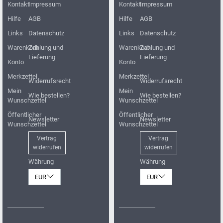
Kontakt
Impressum
Kontakt
Impressum
Hilfe
AGB
Hilfe
AGB
Links
Datenschutz
Links
Datenschutz
Warenkorb
Zahlung und
Warenkorb
Zahlung und
Lieferung
Lieferung
Konto
Konto
Merkzettel
Merkzettel
Widerrufsrecht
Widerrufsrecht
Mein
Mein
Wie bestellen?
Wie bestellen?
Wunschzettel
Wunschzettel
Öffentlicher
Öffentlicher
Newsletter
Newsletter
Wunschzettel
Wunschzettel
Vertrag
Vertrag
widerrufen
widerrufen
Währung
Währung
EUR
EUR