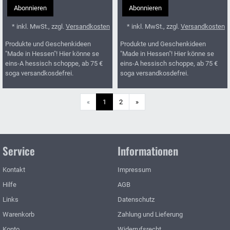
Abonnieren
Abonnieren
* inkl. MwSt., zzgl.
Versandkosten
* inkl. MwSt., zzgl.
Versandkosten
Produkte und Geschenkideen
Produkte und Geschenkideen
"Made in Hessen"! Hier könne se
"Made in Hessen"! Hier könne se
eins-A hessisch schoppe, ab 75 €
eins-A hessisch schoppe, ab 75 €
soga versandkosdefrei.
soga versandkosdefrei.
Weiter
«
1
2
»
Service
Informationen
Kontakt
Impressum
Hilfe
AGB
Links
Datenschutz
Warenkorb
Zahlung und Lieferung
Konto
Widerrufsrecht