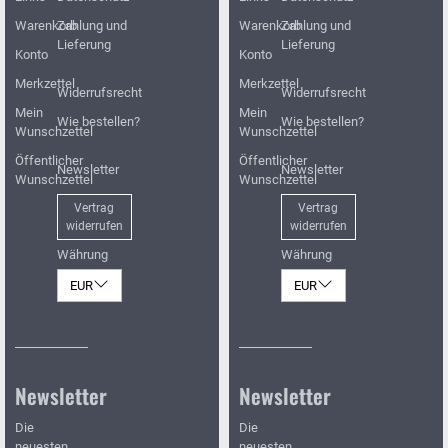
Warenkorb
Zahlung und
Warenkorb
Zahlung und
Lieferung
Lieferung
Konto
Konto
Merkzettel
Merkzettel
Widerrufsrecht
Widerrufsrecht
Mein
Mein
Wie bestellen?
Wie bestellen?
Wunschzettel
Wunschzettel
Öffentlicher
Öffentlicher
Newsletter
Newsletter
Wunschzettel
Wunschzettel
Vertrag
Vertrag
widerrufen
widerrufen
Währung
Währung
EUR
EUR
Newsletter
Newsletter
Die
Die
neuesten
neuesten