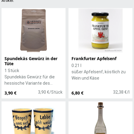
Artikel.
Spundekäs Gewürz in der
Frankfurter Apfelsenf
Tüte
0.21 l
1 Stück
süßer Apfelsenf, köstlich zu
Spundekäs Gewürz für die
Wein und Käse
hessische Variante des
Obazda, 30 g
3,90 €/Stück
32,38 €/l
3,90 €
6,80 €