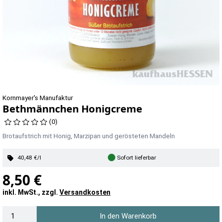
Kornmayer's Manufaktur
Bethmännchen Honigcreme
(0)
Brotaufstrich mit Honig, Marzipan und gerösteten Mandeln
●
40,48 €/l
Sofort lieferbar
8,50 €
inkl. MwSt., zzgl.
Versandkosten
In den Warenkorb