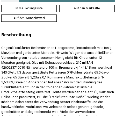
In die Lieblingsliste
Auf den Merkzettel
Auf den Wunschzettel
Beschreibung
Original Frankfurter Bethmännchen Honigcreme, Brotaufstrich mit Honig,
Marzipan und gerösteten Mandeln. Hinweis: Wegen der ausschließlichen
Verwendung von naturbelassenem Honig nicht für Kinder unter 12
Monaten geeignet. Glas mit Schraubverschluss: 210 ml EAN
4260283710010 Nährwerte pro 100ml: Brennwert kj 1448,1Brennwert kcal
343,0Fett 7,3 davon gesättigte Fettsäuren 0,7Kohlenhydrate 65,5 davon
Zucker 65,5Eiweiß 3,2Salz 0,1 Kornmayers Manufaktur,Behringstr. 1-
3,63303, Dreieich Angefangen hat alles 1999 mit der Erfindung des
"Frankfurter Senf" und in den folgenden Jahren hat sich die
Produktpalette stetig erweitert. Heute werden neben Senf, Öl, Salz auch
Grillsaucen produziert, z.B. die "Frankfurter Rote Soße". Wichtig ist den
Inhabern dabei stets die Verwendung bester Inhaltsstoffe und die
handwerkliche Produktion, wo vieles noch selbst gerührt, gehackt,
geschnitten und abgeschmeckt wird. Viele der verwendeten