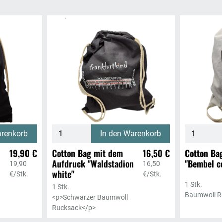
arenkorb
In den Warenkorb
19,90 €
Cotton Bag mit dem
16,50 €
Cotton Ba
Aufdruck "Waldstadion
"Bembel c
19,90
16,50
white"
€/Stk.
€/Stk.
1 Stk.
1 Stk.
Baumwoll R
<p>Schwarzer Baumwoll
Rucksack</p>