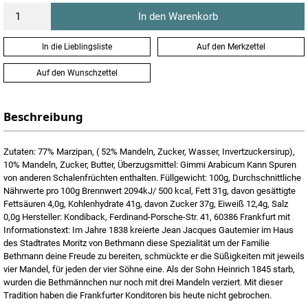
In den Warenkorb
In die Lieblingsliste
Auf den Merkzettel
Auf den Wunschzettel
Beschreibung
Zutaten: 77% Marzipan, ( 52% Mandeln, Zucker, Wasser, Invertzuckersirup),
10% Mandeln, Zucker, Butter, Überzugsmittel: Gimmi Arabicum Kann Spuren
von anderen Schalenfrüchten enthalten. Füllgewicht: 100g, Durchschnittliche
Nährwerte pro 100g Brennwert 2094kJ/ 500 kcal, Fett 31g, davon gesättigte
Fettsäuren 4,0g, Kohlenhydrate 41g, davon Zucker 37g, Eiweiß 12,4g, Salz
0,0g Hersteller: Kondiback, Ferdinand-Porsche-Str. 41, 60386 Frankfurt mit
Informationstext: Im Jahre 1838 kreierte Jean Jacques Gauternier im Haus
des Stadtrates Moritz von Bethmann diese Spezialität um der Familie
Bethmann deine Freude zu bereiten, schmückte er die Süßigkeiten mit jeweils
vier Mandel, für jeden der vier Söhne eine. Als der Sohn Heinrich 1845 starb,
wurden die Bethmännchen nur noch mit drei Mandeln verziert. Mit dieser
Tradition haben die Frankfurter Konditoren bis heute nicht gebrochen.