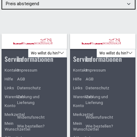
Preis absteigend
Wo willst du hin?
Wo willst du hin?
Service
Informationen
Service
Informationen
Kontakt
Impressum
Kontakt
Impressum
Hilfe
AGB
Hilfe
AGB
Links
Datenschutz
Links
Datenschutz
Warenkorb
Zahlung und
Warenkorb
Zahlung und
Lieferung
Lieferung
Konto
Konto
Merkzettel
Merkzettel
Widerrufsrecht
Widerrufsrecht
Mein
Mein
Wie bestellen?
Wie bestellen?
Wunschzettel
Wunschzettel