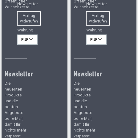
Öffentlicher
Öffentlicher
Newsletter
Newsletter
Wunschzettel
Wunschzettel
Vertrag
Vertrag
widerrufen
widerrufen
Währung
Währung
EUR
EUR
Newsletter
Newsletter
Die
Die
neuesten
neuesten
Produkte
Produkte
und die
und die
besten
besten
Angebote
Angebote
per E-Mail,
per E-Mail,
damit Ihr
damit Ihr
nichts mehr
nichts mehr
verpasst.
verpasst.