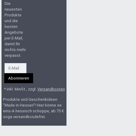
Die
neuesten
Produkte
und die
besten
Angebote
per E-Mail,
damit Ihr
nichts mehr
verpasst.
Newsletter
Abonnieren
* inkl. MwSt., zzgl.
Versandkosten
Produkte und Geschenkideen
"Made in Hessen"! Hier könne se
eins-A hessisch schoppe, ab 75 €
soga versandkosdefrei.