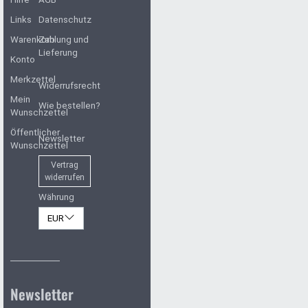
Links
Datenschutz
Warenkorb
Zahlung und
Lieferung
Konto
Merkzettel
Widerrufsrecht
Mein
Wie bestellen?
Wunschzettel
Öffentlicher
Newsletter
Wunschzettel
Vertrag
widerrufen
Währung
EUR
Newsletter