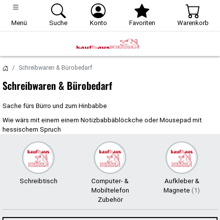
Menü
Menü
Menü
Menü
Suche
Suche
Suche
Suche
Konto
Konto
Konto
Konto
Favoriten
Favoriten
Favoriten
Favoriten
Warenkorb
Warenkorb
Warenkorb
Warenkorb
Schreibwaren & Bürobedarf
Schreibwaren & Bürobedarf
Sache fürs Bürro und zum Hinbabbe
Wie wärs mit einem einem Notizbabbäblöckche oder Mousepad mit
hessischem Spruch
Schreibtisch
Computer- &
Aufkleber &
Mobiltelefon
Magnete
(1)
Zubehör