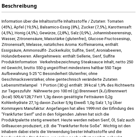
Beschreibung
Information über die Inhaltsstoffe Inhaltsstoffe / Zutaten: Tomaten
(45%), Äpfel (19,5%), Balsamico-Essig (8%), Zucker (7,5%), Karottensaft
(4,5%), Honig (4,5%), Gewürze, (2,8%), Salz (0,9%), Johannisbeerensirup,
Wasser, Zitronensäure, Maisstärke (glutenfrei), Glucose-Fructosesirup,
Zitronensaft, Melasse, natürliches Aroma: Koffeinaroma, enthält:
Essigsäure, Ammonsulfit- Zuckerkulör, Sulfite, Senf, Aroniabeeren,
Holunderbeeren. Allergiehinweis: enthält Sellerie, Senf, Sulfite
Produktinformation Verkehrsbezeichnung Steaksauce Inhalt, netto 250
ml Gewicht, brutto 550 g ungeöffnet mindestens haltbar 550 Tage
Aufbewahrung 5-25 °C Besonderheit Glutenfrei, ohne
Geschmacksverstärker, ohne gentechnisch veränderte Zutaten
Lebensmittelampel 1 Portion (30 g) enthält: 39 kcal 1,9% des Richtwerts
zur Tageszufuhr Nährwerte pro 100 ml (g) Brennwert (kJ)/Brennwert
(kcal) 509,4/128,7 Fett 1,3g davon gesättigte Fettsäuren 0,2g
Kohlenhydrate 27,1g davon Zucker 5,9g Eiweiß 1,0g Salz 1,1g Über
Kornmayers Manufaktur: Angefangen hat alles 1999 mit der Erfindung des
"Frankfurter Senf" und in den folgenden Jahren hat sich die
Produktpalette stetig erweitert. Heute werden neben Senf, Öl, Salz auch
Grillsaucen produziert, z.B. die "Frankfurter Rote Soße". Wichtig ist den
Inhabern dabei stets die Verwendung bester Inhaltsstoffe und die