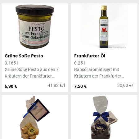
Grüne Soße Pesto
Frankfurter Öl
0.165 l
0.25 l
Grüne Soße Pesto aus den 7
Rapsöl aromatisiert mit
Kräutern der Frankfurter
Kräutern der Frankfurter
Grünen Soße mit Mandeln und
Grünen Soße
41,82 €/l
30,00 €/l
6,90 €
7,50 €
italienischem Hartkäse. gekühlt
lagern - max. Lagertemperatur
12 Grad