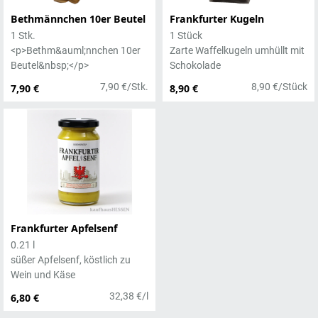
Bethmännchen 10er Beutel
Frankfurter Kugeln
1 Stk.
1 Stück
<p>Bethm&auml;nnchen 10er
Zarte Waffelkugeln umhüllt mit
Beutel&nbsp;</p>
Schokolade
7,90 €/Stk.
8,90 €/Stück
7,90 €
8,90 €
Frankfurter Apfelsenf
0.21 l
süßer Apfelsenf, köstlich zu
Wein und Käse
32,38 €/l
6,80 €