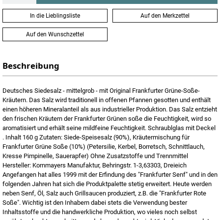
In die Lieblingsliste
Auf den Merkzettel
Auf den Wunschzettel
Beschreibung
Deutsches Siedesalz - mittelgrob - mit Original Frankfurter Grüne-Soße-
Kräutern. Das Salz wird traditionell in offenen Pfannen gesotten und enthält
einen höheren Mineralanteil als aus industrieller Produktion. Das Salz entzieht
den frischen Kräutern der Frankfurter Grünen soße die Feuchtigkeit, wird so
aromatisiert und erhält seine mildfeine Feuchtigkeit. Schraublglas mit Deckel
. Inhalt 160 g Zutaten: Siede-Speisesalz (90%), Kräutermischung für
Frankfurter Grüne Soße (10%) (Petersilie, Kerbel, Borretsch, Schnittlauch,
Kresse Pimpinelle, Sauerapfer) Ohne Zusatzstoffe und Trennmittel
Hersteller: Kornmayers Manufaktur, Behringstr. 1-3,63303, Dreieich
Angefangen hat alles 1999 mit der Erfindung des "Frankfurter Senf" und in den
folgenden Jahren hat sich die Produktpalette stetig erweitert. Heute werden
neben Senf, Öl, Salz auch Grillsaucen produziert, z.B. die "Frankfurter Rote
Soße". Wichtig ist den Inhabern dabei stets die Verwendung bester
Inhaltsstoffe und die handwerkliche Produktion, wo vieles noch selbst