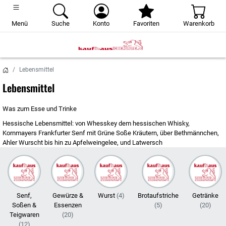
Menü
Suche
Konto
Favoriten
Warenkorb
Lebensmittel
Lebensmittel
Was zum Esse und Trinke
Hessische Lebensmittel: von Whesskey dem hessischen Whisky,
Kornmayers Frankfurter Senf mit Grüne Soße Kräutern, über Bethmännchen,
Ahler Wurscht bis hin zu Apfelweingelee, und Latwersch
Senf,
Gewürze &
Wurst
(4)
Brotaufstriche
Getränke
Soßen &
Essenzen
(5)
(20)
Teigwaren
(20)
(12)