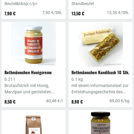
Beutel&nbsp;</p>
Standbeutel
7,90 €
7,90 €/Stk.
13,50 €
13,50 €/Stk.
Bethmännchen Honigcreme
Bethmännchen Kondiback 10 Stk.
0.21 l
0.1 kg
Brotaufstrich mit Honig,
mit einem Informationstext zur
Marzipan und gerösteten
Entstehungsgeschichte des
Mandeln
Frankfurter Traditionsgebäcks
8,50 €
40,48 €/l
8,90 €
89,00 €/kg