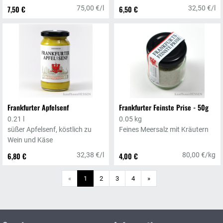
Pflaumenmus. Helfen Sie mit
7,50 €
75,00 €/l
6,50 €
32,50 €/l
den Latwersch nicht in
Vergessenheit geraten zu
lassen!
Frankfurter Apfelsenf
Frankfurter Feinste Prise - 50g
0.21 l
0.05 kg
süßer Apfelsenf, köstlich zu
Feines Meersalz mit Kräutern
Wein und Käse
6,80 €
32,38 €/l
4,00 €
80,00 €/kg
Weiter
«
1
2
3
4
»