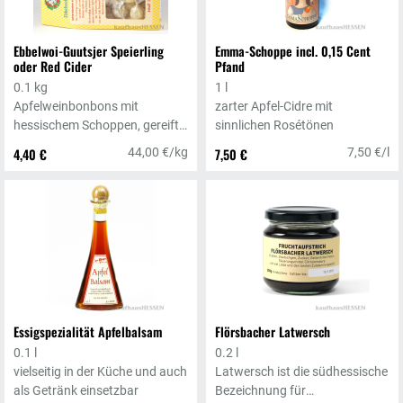
Ebbelwoi-Guutsjer Speierling
Emma-Schoppe incl. 0,15 Cent
oder Red Cider
Pfand
0.1 kg
1 l
Apfelweinbonbons mit
zarter Apfel-Cidre mit
hessischem Schoppen, gereift
sinnlichen Rosétönen
aus heimischem Obst in der
4,40 €
44,00 €/kg
7,50 €
7,50 €/l
Kelterei Stier / Maintal-
Bischofsheim und zu leckerem
Naschwerk verfeinert von der
Edel Bonbonfabrik.
Essigspezialität Apfelbalsam
Flörsbacher Latwersch
0.1 l
0.2 l
vielseitig in der Küche und auch
Latwersch ist die südhessische
als Getränk einsetzbar
Bezeichnung für