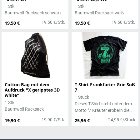
1 Stk.
1 Stk.
Baumwoll-Rucksack schwarz
Baumwoll Rucksack weiß
19,50 €/Stk.
19,50 €/Stk.
19,50 €
19,50 €
Cotton Bag mit dem
T-Shirt Frankfurter Grie Soß
Aufdruck "X geripptes 3D
7
white"
1 Stück
1 Stk.
Dieses T-Shirt steht unter dem
Baumwoll Rucksack
Motto "7 Kräuter erobern die
Welt" - das Shirt zur Frankfurter
19,90 €/Stk.
24,95 €/Stück
19,90 €
25,95 €
Grünen Soße!