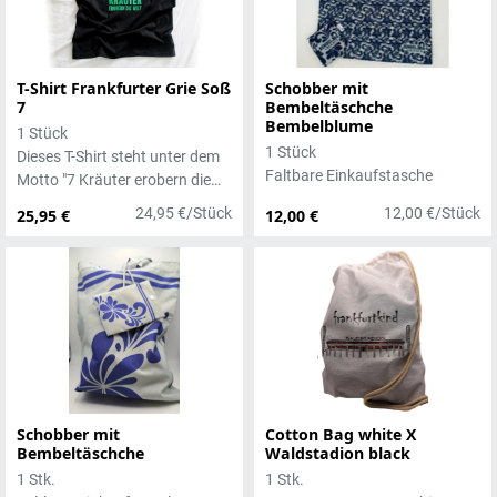
T-Shirt Frankfurter Grie Soß
Schobber mit
7
Bembeltäschche
Bembelblume
1 Stück
1 Stück
Dieses T-Shirt steht unter dem
Faltbare Einkaufstasche
Motto "7 Kräuter erobern die
Welt" - das Shirt zur Frankfurter
24,95 €/Stück
12,00 €/Stück
25,95 €
12,00 €
Grünen Soße!
Schobber mit
Cotton Bag white X
Bembeltäschche
Waldstadion black
1 Stk.
1 Stk.