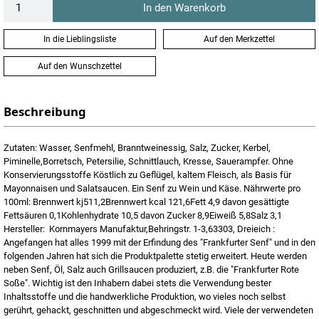
In den Warenkorb
In die Lieblingsliste
Auf den Merkzettel
Auf den Wunschzettel
Beschreibung
Zutaten: Wasser, Senfmehl, Branntweinessig, Salz, Zucker, Kerbel,
Piminelle,Borretsch, Petersilie, Schnittlauch, Kresse, Sauerampfer. Ohne
Konservierungsstoffe Köstlich zu Geflügel, kaltem Fleisch, als Basis für
Mayonnaisen und Salatsaucen. Ein Senf zu Wein und Käse. Nährwerte pro
100ml: Brennwert kj511,2Brennwert kcal 121,6Fett 4,9 davon gesättigte
Fettsäuren 0,1Kohlenhydrate 10,5 davon Zucker 8,9Eiweiß 5,8Salz 3,1
Hersteller: Kornmayers Manufaktur,Behringstr. 1-3,63303, Dreieich :
Angefangen hat alles 1999 mit der Erfindung des "Frankfurter Senf" und in den
folgenden Jahren hat sich die Produktpalette stetig erweitert. Heute werden
neben Senf, Öl, Salz auch Grillsaucen produziert, z.B. die "Frankfurter Rote
Soße". Wichtig ist den Inhabern dabei stets die Verwendung bester
Inhaltsstoffe und die handwerkliche Produktion, wo vieles noch selbst
gerührt, gehackt, geschnitten und abgeschmeckt wird. Viele der verwendeten